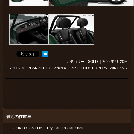
カテゴリー：
SOLD
｜2022年7月20日
«
2007 MORGAN AERO 8 Series 4
1971 LOTUS EUROPA TWINCAM
»
最近の在庫車
2004 LOTUS ELISE “Dry Carbon Clamshell”