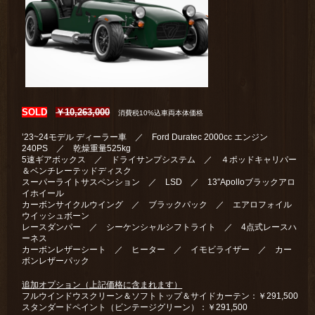
SOLD
￥10,263,000
消費税10%込車両本体価格
’23~24モデル ディーラー車 ／ Ford Duratec 2000cc エンジン
240PS ／ 乾燥重量525kg
5速ギアボックス ／ ドライサンプシステム ／ ４ポッドキャリパー
＆ベンチレーテッドディスク
スーパーライトサスペンション ／ LSD ／ 13″Apolloブラックアロ
イホイール
カーボンサイクルウイング ／ ブラックパック ／ エアロフォイル
ウイッシュボーン
レースダンパー ／ シーケンシャルシフトライト ／ 4点式レースハ
ーネス
カーボンレザーシート ／ ヒーター ／ イモビライザー ／ カー
ボンレザーパック
追加オプション（上記価格に含まれます）
フルウインドウスクリーン＆ソフトトップ＆サイドカーテン：￥291,500
スタンダードペイント（ビンテージグリーン）：￥291,500