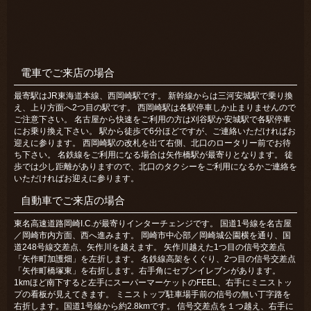
電車でご来店の場合
最寄駅はJR東海道本線、西岡崎駅です。 新幹線からは三河安城駅で乗り換
え、上り方面へ2つ目の駅です。 西岡崎駅は各駅停車しか止まりませんので
ご注意下さい。 名古屋から快速をご利用の方は刈谷駅か安城駅で各駅停車
にお乗り換え下さい。 駅から徒歩で6分ほどですが、ご連絡いただければお
迎えに参ります。 西岡崎駅の改札を出て右側、北口のロータリー前でお待
ち下さい。 名鉄線をご利用になる場合は矢作橋駅が最寄りとなります。 徒
歩では少し距離がありますので、北口のタクシーをご利用になるかご連絡を
いただければお迎えに参ります。
自動車でご来店の場合
東名高速道路岡崎I.C.が最寄りインターチェンジです。 国道1号線を名古屋
／岡崎市内方面、西へ進みます。 岡崎市中心部／岡崎城公園横を通り、国
道248号線交差点、矢作川を越えます。 矢作川越えた1つ目の信号交差点
「矢作町加護畑」を左折します。 名鉄線高架をくぐり、2つ目の信号交差点
「矢作町橋塚東」を右折します。右手角にセブンイレブンがあります。
1kmほど南下すると左手にスーパーマーケットのFEEL、右手にミニストッ
プの看板が見えてきます。 ミニストップ駐車場手前の信号の無い丁字路を
右折します。国道1号線から約2.8kmです。 信号交差点を１つ越え、右手に