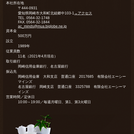
本社所在地
〒444-0931
愛知県岡崎市大和町北組郷中103-1
→アクセス
TEL. 0564-32-1748
FAX. 0564-32-1844
ac_minds@mua.biglobe.ne.jp
資本金
500万円
設立
1989年
従業員数
11名（2021年4月現在）
取引銀行
岡崎信用金庫銀行、名古屋銀行
振込先
岡崎信用金庫 大和支店 普通口座 2017685 有限会社エーシー
マインズ
名古屋銀行 岡崎支店 普通口座 3325788 有限会社エーシーマ
インズ
営業時間／定休日
10:00～19:00／毎週月曜日、第1、第3火曜日