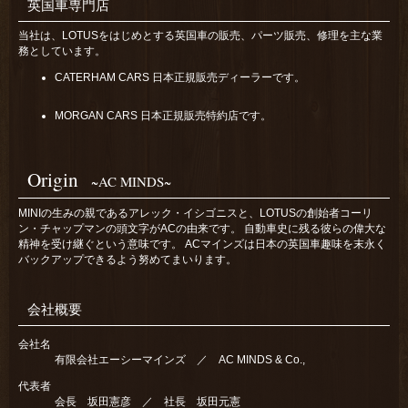
英国車専門店
当社は、LOTUSをはじめとする英国車の販売、パーツ販売、修理を主な業
務としています。
CATERHAM CARS 日本正規販売ディーラーです。
MORGAN CARS 日本正規販売特約店です。
Origin
~AC MINDS~
MINIの生みの親であるアレック・イシゴニスと、LOTUSの創始者コーリ
ン・チャップマンの頭文字がACの由来です。 自動車史に残る彼らの偉大な
精神を受け継ぐという意味です。 ACマインズは日本の英国車趣味を末永く
バックアップできるよう努めてまいります。
会社概要
会社名
有限会社エーシーマインズ ／ AC MINDS & Co.,
代表者
会長 坂田憲彦 ／ 社長 坂田元憲