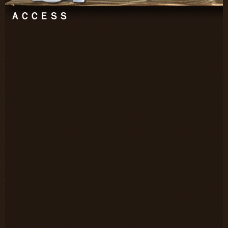
ＡＣＣＥＳＳ