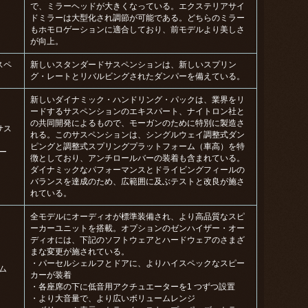
で、ミラーヘッドが⼤きくなっている。エクステリアサイ
ドミラーは⼤型化され調節が可能である。どちらのミラー
もホモロゲーションに適合しており、前モデルより美しさ
が向上。
スペ
新しいスタンダードサスペンションは、新しいスプリン
グ・レートとリバルビングされたダンパーを備えている。
新しいダイナミック・ハンドリング・パックは、業界をリ
ードするサスペンションのエキスパート、ナイトロン社と
の共同開発によるもので、モーガンのために特別に製造さ
サス
れる。このサスペンションは、シングルウェイ調整式ダン
ピングと調整式スプリングプラットフォーム（⾞⾼）を特
ー
徴としており、アンチロールバーの装着も含まれている。
ダイナミックなパフォーマンスとドライビングフィールの
バランスを達成のため、広範囲に及ぶテストと改良が施さ
れている。
全モデルにオーディオが標準装備され、より⾼品質なスピ
ーカーユニットを搭載。オプションのゼンハイザー・オー
ディオには、下記のソフトウェアとハードウェアのさまざ
まな変更が施されている。
・パーセルシェルフとドアに、よりハイスペックなスピー
ム
カーが装着
・各座席の下に低音用アクチュエーターを1 つずつ設置
・より⼤音量で、より広いボリュームレンジ