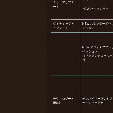
ミラーアップデ
ート
NEW バックミラー
ダイナミックア
NEW スタンダードサ
ップデート
ンション
NEW アジャスタブル
ペンション
（リアアンチロールバ
付）
テクノロジーと
ゼンハイザープレミア
機能性
オーディオ更新