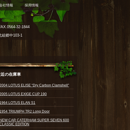
会社情報
採用情報
AX.0564-32-1844
郷中103-1
最近の在庫車
2004 LOTUS ELISE “Dry Carbon Clamshell”
2005 LOTUS EXIGE CUP 190
1964 LOTUS ELAN S1
1954 TRIUMPH TR2 Long Door
NEW CAR CATERHAM SUPER SEVEN 600
CLASSIC EDITION