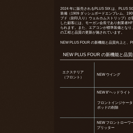
2024 年に販売されるPLUS SIX は、PLU
装備（1909 ダッシュボードエンブレム、19
ブド（刻印入り）ウェルカムストリップ）が装着さ
した顧客には、モーガン会⻑であり創業者HF
られます。また、エアコンが標準装備となり、オ
の⼯程と品質の更新が施されています。
NEW PLUS FOUR の新機能と品質向上と、P
NEW PLUS FOUR の新機能と品
エクステリア
NEW ウイング
（フロント）
NEW 8”ヘッドライト
フロントインジケータ
ポッドの削除
NEW フロントローワ
プリッター