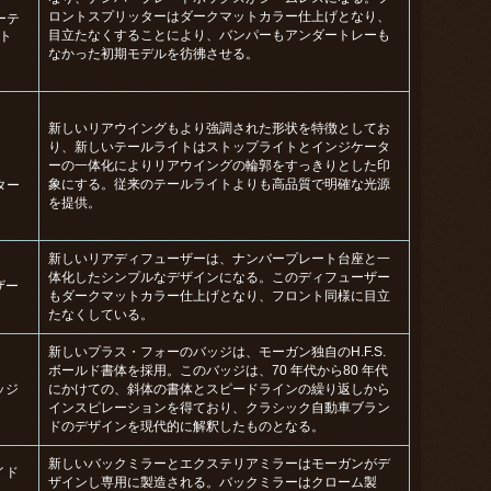
ロントスプリッターはダークマットカラー仕上げとなり、
ーテ
目⽴たなくすることにより、バンパーもアンダートレーも
ト
なかった初期モデルを彷彿させる。
新しいリアウイングもより強調された形状を特徴としてお
り、新しいテールライトはストップライトとインジケータ
ーの⼀体化によりリアウイングの輪郭をすっきりとした印
象にする。従来のテールライトよりも⾼品質で明確な光源
ター
を提供。
新しいリアディフューザーは、ナンバープレート台座と⼀
体化したシンプルなデザインになる。このディフューザー
ザー
もダークマットカラー仕上げとなり、フロント同様に目⽴
たなくしている。
新しいプラス・フォーのバッジは、モーガン独自のH.F.S.
ボールド書体を採用。このバッジは、70 年代から80 年代
バッジ
にかけての、斜体の書体とスピードラインの繰り返しから
インスピレーションを得ており、クラシック自動⾞ブラン
ドのデザインを現代的に解釈したものとなる。
新しいバックミラーとエクステリアミラーはモーガンがデ
イド
ザインし専用に製造される。バックミラーはクローム製