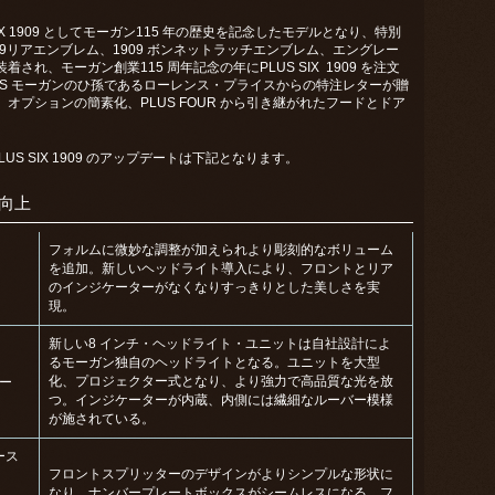
S SIX 1909 としてモーガン115 年の歴史を記念したモデルとなり、特別
09リアエンブレム、1909 ボンネットラッチエンブレム、エングレー
れ、モーガン創業115 周年記念の年にPLUS SIX 1909 を注⽂
S モーガンのひ孫であるローレンス・プライスからの特注レターが贈
プションの簡素化、PLUS FOUR から引き継がれたフードとドア
LUS SIX 1909 のアップデートは下記となります。
質向上
フォルムに微妙な調整が加えられより彫刻的なボリューム
を追加。新しいヘッドライト導入により、フロントとリア
のインジケーターがなくなりすっきりとした美しさを実
現。
新しい8 インチ・ヘッドライト・ユニットは自社設計によ
るモーガン独自のヘッドライトとなる。ユニットを⼤型
化、プロジェクター式となり、より強⼒で⾼品質な光を放
ー
つ。インジケーターが内蔵、内側には繊細なルーバー模様
が施されている。
ース
フロントスプリッターのデザインがよりシンプルな形状に
なり、ナンバープレートボックスがシームレスになる。フ