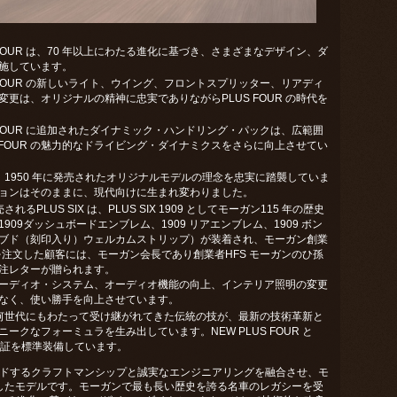
 FOUR は、70 年以上にわたる進化に基づき、さまざまなデザイン、ダ
施しています。
 FOUR の新しいライト、ウイング、フロントスプリッター、リアディ
更は、オリジナルの精神に忠実でありながらPLUS FOUR の時代を
 FOUR に追加されたダイナミック・ハンドリング・パックは、広範囲
 FOUR の魅⼒的なドライビング・ダイナミクスをさらに向上させてい
R は、1950 年に発売されたオリジナルモデルの理念を忠実に踏襲していま
ョンはそのままに、現代向けに生まれ変わりました。
れるPLUS SIX は、PLUS SIX 1909 としてモーガン115 年の歴史
09ダッシュボードエンブレム、1909 リアエンブレム、1909 ボン
ブド（刻印入り）ウェルカムストリップ）が装着され、モーガン創業
1909 を注⽂した顧客には、モーガン会⻑であり創業者HFS モーガンのひ孫
注レターが贈られます。
ーディオ・システム、オーディオ機能の向上、インテリア照明の変更
なく、使い勝手を向上させています。
ーチビルド︓何世代にもわたって受け継がれてきた伝統の技が、最新の技術⾰新と
クなフォーミュラを生み出しています。NEW PLUS FOUR と
00km 保証を標準装備しています。
業界をリードするクラフトマンシップと誠実なエンジニアリングを融合させ、モ
現したモデルです。モーガンで最も⻑い歴史を誇る名⾞のレガシーを受