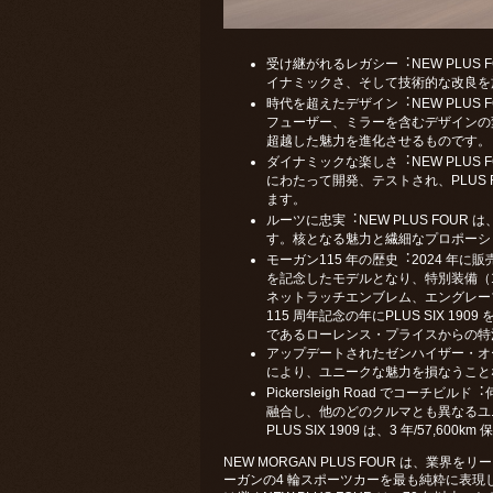
受け継がれるレガシー︓NEW PLUS
イナミックさ、そして技術的な改良を
時代を超えたデザイン︓NEW PLUS
フューザー、ミラーを含むデザインの変
超越した魅⼒を進化させるものです。
ダイナミックな楽しさ︓NEW PLUS
にわたって開発、テストされ、PLUS
ます。
ルーツに忠実︓NEW PLUS FOU
す。核となる魅⼒と繊細なプロポーシ
モーガン115 年の歴史︓2024 年に販売さ
を記念したモデルとなり、特別装備（19
ネットラッチエンブレム、エングレー
115 周年記念の年にPLUS SIX 
であるローレンス・プライスからの特
アップデートされたゼンハイザー・オ
により、ユニークな魅⼒を損なうこと
Pickersleigh Road でコ
融合し、他のどのクルマとも異なるユニー
PLUS SIX 1909 は、3 年/57,6
NEW MORGAN PLUS FOUR は、
ーガンの4 輪スポーツカーを最も純粋に表