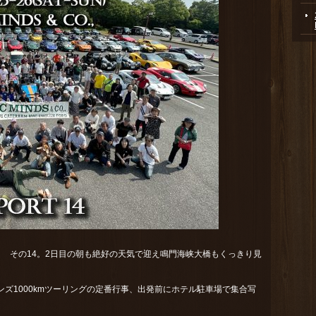
ポート その14。2日目の朝も絶好の天気で迎え鳴門海峡大橋もくっきり見
ンズ1000kmツーリングの定番行事、出発前にホテル駐車場で集合写