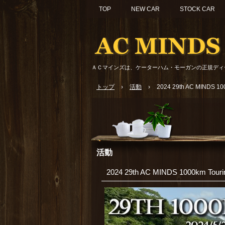
TOP
NEW CAR
STOCK CAR
ＡＣマインズは、ケーターハム・モーガンの正規ディ
トップ
›
活動
›
2024 29th AC MINDS 100
活動
2024 29th AC MINDS 1000km Tourin