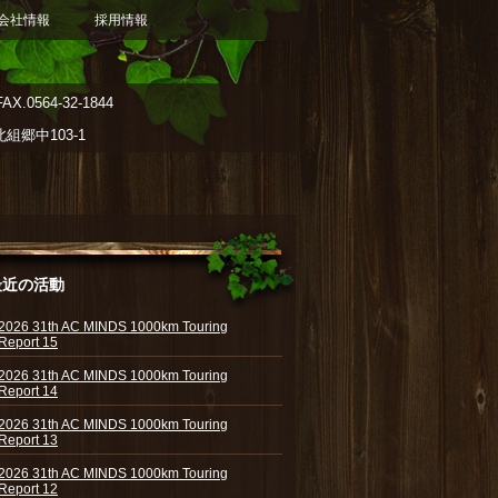
会社情報
採用情報
AX.0564-32-1844
郷中103-1
最近の活動
2026 31th AC MINDS 1000km Touring
Report 15
2026 31th AC MINDS 1000km Touring
Report 14
2026 31th AC MINDS 1000km Touring
Report 13
2026 31th AC MINDS 1000km Touring
Report 12