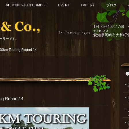
AC MINDS AUTOJUMBLE
EVENT
FACTRY
ブログ
TEL.
0564-32-1748 F
〒444-0931
愛知県岡崎市大和町北組
ーラーです。
0km Touring Report 14
g Report 14