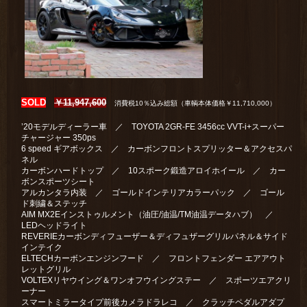
SOLD
￥11,947,600
消費税10％込み総額（車輌本体価格￥11,710,000）
’20モデルディーラー車 ／ TOYOTA 2GR-FE 3456cc VVT-i+スーパー
チャージャー 350ps
6 speed ギアボックス ／ カーボンフロントスプリッター＆アクセスパ
ネル
カーボンハードトップ ／ 10スポーク鍛造アロイホイール ／ カー
ボンスポーツシート
アルカンタラ内装 ／ ゴールドインテリアカラーパック ／ ゴール
ド刺繍＆ステッチ
AIM MX2Eインストゥルメント（油圧/油温/TM油温データハブ） ／
LEDヘッドライト
REVERIEカーボンディフューザー＆ディフュザーグリルパネル＆サイド
インテイク
ELTECHカーボンエンジンフード ／ フロントフェンダー エアアウト
レットグリル
VOLTEXリヤウイング＆ワンオフウイングステー ／ スポーツエアクリ
ーナー
スマートミラータイプ前後カメラドラレコ ／ クラッチペダルアダプ