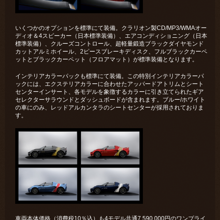
いくつかのオプションを標準にて装備。クラリオン製CD/MP3/WMAオー
ディオ＆4スピーカー（日本標準装備）、エアコンディショニング（日本
標準装備）、クルーズコントロール、超軽量鍛造ブラックダイヤモンド
カットアルミホイール、2ピースブレーキディスク、フルブラックカーペ
ットとブラックカーペット（フロアマット）が標準装備となります。
インテリアカラーパックも標準にて装備。この特別インテリアカラーパ
ックには、エクステリアカラーに合わせたアッパードアトリムとシート
センターインサート、各モデルを象徴するカラーに引き立てられたギア
セレクターサラウンドとダッシュボードが含まれます。ブルー/ホワイト
の車にのみ、レッドアルカンタラのシートセンターが採用されておりま
す。
車両本体価格（消費税10％込）も4モデル共通7,590,000円のワンプライ