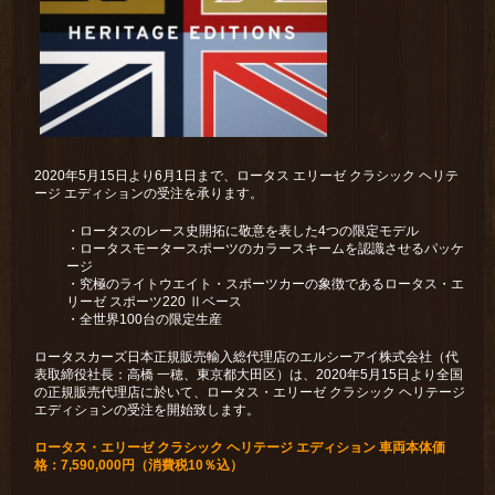
2020年5月15日より6月1日まで、ロータス エリーゼ クラシック ヘリテ
ージ エディションの受注を承ります。
・ロータスのレース史開拓に敬意を表した4つの限定モデル
・ロータスモータースポーツのカラースキームを認識させるパッケ
ージ
・究極のライトウエイト・スポーツカーの象徴であるロータス・エ
リーゼ スポーツ220 Ⅱベース
・全世界100台の限定生産
ロータスカーズ日本正規販売輸入総代理店のエルシーアイ株式会社（代
表取締役社⻑：⾼橋 ⼀穂、東京都⼤⽥区）は、2020年5月15⽇より全国
の正規販売代理店に於いて、ロータス・エリーゼ クラシック ヘリテージ
エディションの受注を開始致します。
ロータス・エリーゼ クラシック ヘリテージ エディション 車両本体価
格：7,590,000円（消費税10％込）