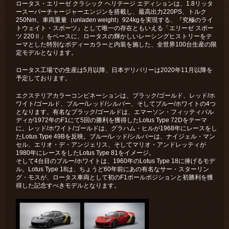
ロータス・エリーゼ クラシック ヘリテージ エディションは、1.8リッタ
ースーパーチャージャーエンジンを搭載し、最高出力220PS、トルク
250Nm、車両重量（unladen weight）924kgを実現する、『究極のライ
トウェイト・スポーツ』として唯一の存在ともいえる「エリーゼ スポー
ツ 220Ⅱ」をベースに、ロータスの輝かしいレーシングヒストリーをテ
ーマとした特別なボディーカラーと内装を施した、全世界100台生産の限
定モデルとなります。
ロータス工場での生産は5月以降、日本デリバリーは2020年11月以降を
予定しております。
エクステリアカラーコンビネーションは、ブラック/ゴールド、レッド/ホ
ワイト/ゴールド、ブルー/レッド/シルバー、そしてブルー/ホワイトの4つ
となります。有名なブラック/ゴールドは、エマーソン・フィッティパル
ディが1972年のF1にて5回の勝利を獲得したLotus Type 72Dをテーマ
に。レッド/ホワイト/ゴールドは、グラハム・ヒルが1968年にレースをし
たLotus Type 49Bを反映。ブルー/レッド/シルバーは、ナイジェル・マン
セル、エリオ・デ・アンジェリス、そしてマリオ・アンドレッティが
1980年にレースをしたLotus Type 81をイメージ。
そして4台目のブルー/ホワイトは、1960年のLotus Type 18に捧げるモデ
ル。Lotus Type 18は、ちょうど60年前にあの有名なサー・スターリン
グ・モスが、ロータス車両として初のF1ポールポジションと初勝利を獲
得した記念すべきモデルとなります。