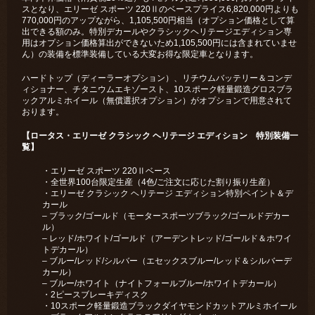
スとなり、エリーゼ スポーツ 220Ⅱのベースプライス6,820,000円よりも
770,000円のアップながら、1,105,500円相当（オプション価格として算
出できる額のみ。特別デカールやクラシックヘリテージエディション専
用はオプション価格算出ができないため1,105,500円には含まれていませ
ん）の装備を標準装備している大変お得な限定車となります。
ハードトップ（ディーラーオプション）、リチウムバッテリー＆コンデ
ィショナー、チタニウムエキゾースト、10スポーク軽量鍛造グロスブラ
ックアルミホイール（無償選択オプション）がオプションで用意されて
おります。
【ロータス・エリーゼ クラシック ヘリテージ エディション 特別装備一
覧】
・エリーゼ スポーツ 220Ⅱベース
・全世界100台限定生産（4色/ご注文に応じた割り振り生産）
・エリーゼ クラシック ヘリテージ エディション特別ペイント＆デ
カール
– ブラック/ゴールド（モータースポーツブラック/ゴールドデカー
ル）
– レッド/ホワイト/ゴールド（アーデントレッド/ゴールド＆ホワイ
トデカール）
– ブルー/レッド/シルバー（エセックスブルー/レッド＆シルバーデ
カール）
– ブルー/ホワイト（ナイトフォールブルー/ホワイトデカール）
・2ピースブレーキディスク
・10スポーク軽量鍛造ブラックダイヤモンドカットアルミホイール