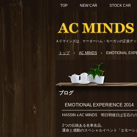
TOP
NEW CAR
STOCK CAR
ＡＣマインズは、ケーターハム・モーガンの正規ディ
トップ
›
AC MINDS
›
EMOTIONAL EXP
ブログ
EMOTIONAL EXPERIENCE 2014
HASSIN x AC MINDS 明日明後日は宝
2つの伝統ある名車名品。
運命と感動のスペシャルイベント「エモーショ