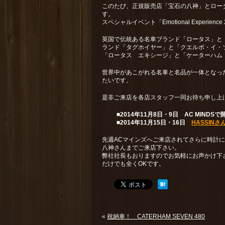
このたび、正規販売店「宝石の八神」とロータ
す。
スペシャルイベント「Emotional Experien
英国で伝統ある名車ブランド「ロータス」と
ランド「タグホイヤー」と「クエルボ・イ・
「ロータス エキシージ」と「ケーターハム
世界中があこがれる名車と名品が一体となっ
たいです。
是非ご来店を各店スタッフ一同お待ち申し上
■2014年11月8日・9日 AC MINDSで
■2014年11月15日・16日
HASSINさ
先週ACマインズへご来店されてさらに時計
八神さんまでご来店下さい。
弊社社長もおりますのでお気軽にお声かけ下
だけでも全くOKです。
«
祝納車！ CATERHAM SEVEN 480