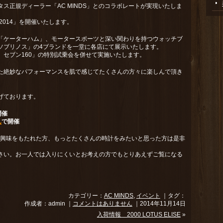
ス正規ディーラー「AC MINDS」とのコラボレートが実現いたしま
ce 2014」を開催いたします。
「ケーターハム」、モータースポーツと深い関わりを持つウォッチブ
ソブリノス」の4ブランドを一堂に各店にて展示いたします。
 セブン160」の特別試乗会を併せて実施いたします。
た絶妙なパフォーマンスを肌で感じてたくさんの方々に楽しんで頂き
げております。
開催
ん
で開催
に興味をもたれた方、もっとたくさんの時計をみたいと思った方は是非
さい。お一人では入りにくいとお考えの方でもとりあえずご覧になる
カテゴリー：
AC MINDS
,
イベント
｜タグ：
作成者：admin ｜
コメントはありません
｜2014年11月14日
入荷情報 2000 LOTUS ELISE
»