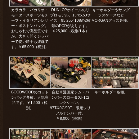
カラカラ・バガリオ・
DUNLOPホイールのリ
キーホルダーやサング
モータースポーツモチ
プロモデル。13″x5.5Jサ
ラスケースなど
ーフ・イタリアンレザ
イズ、95.25と108の2種
MORGANグッズ各種。
ー・ボストンバッグ。
類のPCDがあります。
おしゃれで高品質です
￥25,000（税別/1本）
が、大きく開くジッパ
ーで使い勝手も抜群で
す。￥65,000（税別）
GOODWOODのコット
自動車漫画家ジム・バ
キーホルダー各種。
ンバッグ各種。人気商
ンバーのロータスF1コ
品です。￥1,500（税
レクション。
別）
97T/49C/99T、限定シリ
アルナンバー付。
￥8,000（税別）