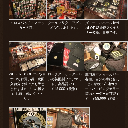
クロスバッチ・ステッ
クールブリタニアグッ
ダニー・バハール時代
カー各種。
ズも色々あります。
のLOTUS純正アクセサ
リー各種、貴重です。
WEBER DCOEパーツも
ロータス・ケーターハ
室内用ボディーカバー
すべてお買い得。次回
ムの英国製フロアマッ
各種。自分の車に合わ
入荷分は値上げも予想
ト、高品質です。
せて形状・布地カラ
されますのでこの機会
￥18,000（税別）
ー・パイピングカラー
にお買い求めくださ
等のオーダーが可能で
い。
す。￥58,000（税別）