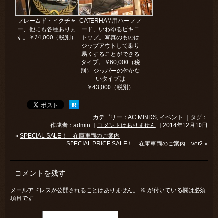
フレームド・ピクチャ
CATERHAM用ハーフフ
ー、他にも各種ありま
ード、いわゆるビキニ
す。￥24,000（税別）
トップ。写真のものは
ジップアウトして乗り
易くすることができる
タイプ。￥60,000（税
別） ジッパーの付かな
いタイプは
￥43,000（税別）
カテゴリー：
AC MINDS
,
イベント
｜タグ：
作成者：admin ｜
コメントはありません
｜2014年12月10日
«
SPECIAL SALE！ 在庫車両のご案内
SPECIAL PRICE SALE！ 在庫車両のご案内 ver2
»
コメントを残す
メールアドレスが公開されることはありません。
※
が付いている欄は必須
項目です