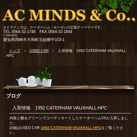
ＡＣマインズは、ケーターハム・モーガンの正規ディーラーです。
TEL.
0564-32-1748 FAX.0564-32-1844
〒444-0931
愛知県岡崎市大和町北組郷中103-1
トップ
›
USED CAR
›
入荷情報 1992 CATERHAM VAUXHALL
HPC
ブログ
入荷情報 1992 CATERHAM VAUXHALL HPC
内装と幌をグリーンでコーディネートしたケーターハムVXが入荷しまし
た。
詳細はUSED CAR-
1992 CATERHAM VAUXHALL HPC
をご覧くださ
い。