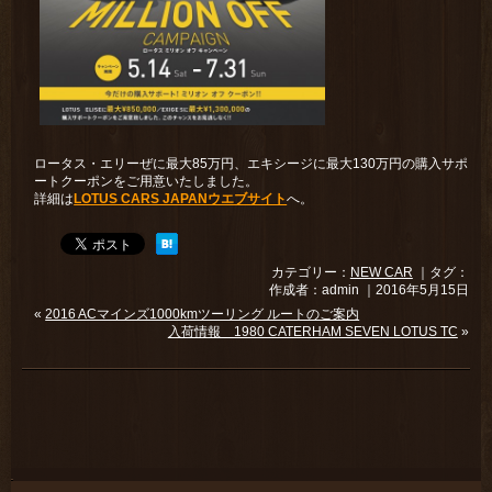
ロータス・エリーぜに最大85万円、エキシージに最大130万円の購入サポ
ートクーポンをご用意いたしました。
詳細は
LOTUS CARS JAPANウエブサイト
へ。
カテゴリー：
NEW CAR
｜タグ：
作成者：admin ｜2016年5月15日
«
2016 ACマインズ1000kmツーリング ルートのご案内
入荷情報 1980 CATERHAM SEVEN LOTUS TC
»