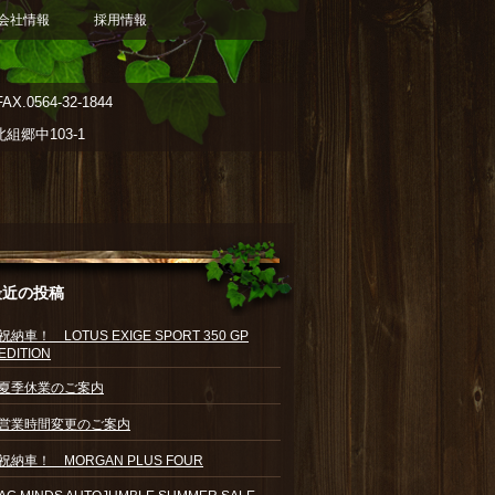
会社情報
採用情報
AX.0564-32-1844
郷中103-1
最近の投稿
祝納車！ LOTUS EXIGE SPORT 350 GP
EDITION
夏季休業のご案内
営業時間変更のご案内
祝納車！ MORGAN PLUS FOUR