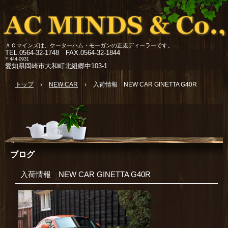
ＡＣマインズは、ケーターハム・モーガンの正規ディーラーです。
TEL.
0564-32-1748 FAX.0564-32-1844
〒444-0931
愛知県岡崎市大和町北組郷中103-1
トップ
›
NEW CAR
›
入荷情報 NEW CAR GINETTA G40R
ブログ
入荷情報 NEW CAR GINETTA G40R