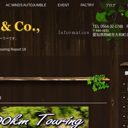
AC MINDS AUTOJUMBLE
EVENT
FACTRY
ブログ
TEL.
0564-32-1748 F
〒444-0931
愛知県岡崎市大和町北組
ーラーです。
ouring Report 18
8