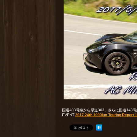
国道403号線から県道303、さらに国道14
EVENT-
2017 24th 1000km Touring Report 