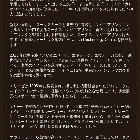
予定しております。 これは、株主の Geely（吉利）と Etika（エティカ）
がロータス所有権を取得した 2017 年 9 月以降にロータスに加わった 670
人に追加となります。
新しい雇用は、ロータスカーズと世界的に有名なエンジニアリングコン
サルタント部門であるロータスエンジニアリング、両方におけるエンジ
ニアリングと製造における役割を担い、ロータスエンジニアリングは今
年後半に英国ウォーリック地方に AdvancedTechnology Centre を開設し
ます。
2021 年に生産終了となるエリーゼ、エキシージ、エヴォーラに続く、新
世代のパフォーマンスカー。この新しい⾞両をファミリーとして称える
べく、⾞両のイメージを示唆するティーザーをリリースしました。 ま
た、ロータスの象徴的なエリーゼをはじめ、現在のラインナップの今ま
での歴史を振り返ります。
エリーゼは 1995 年に発表され、押し出し接着結合されたアルミニウム、
ハイテクコンポジット、軽量のノウハウの先駆的な使用により、少量販
売のスポーツカー業界に革命をもたらしました。
エリーゼで開拓された技術を用いて、2000 年に発売されたエキシージは
すぐに 「公道を走るレースカー」 の代名詞となりました。 エキシージ
は、ロータスに期待される安全性と進歩性を備えながら、最も条件の厳
しいサーキットを素早く周回しつつ、ドライバーに公道においても、エ
キサイティングな走りを提供する能⼒を示しました。
エヴォーラは、収益性の高いスーパースポーツカー部門としてロータス