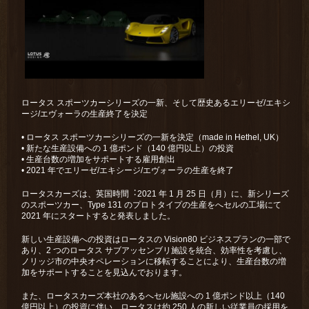
ロータス スポーツカーシリーズの一新、そして歴史あるエリーゼ/エキシ
ージ/エヴォーラの⽣産終了を決定
• ロータス スポーツカーシリーズの一新を決定（made in Hethel, UK）
• 新たな⽣産設備への 1 億ポンド（140 億円以上）の投資
• ⽣産台数の増加をサポートする雇用創出
• 2021 年でエリーゼ/エキシージ/エヴォーラの⽣産を終了
ロータスカーズは、英国時間︓2021 年 1 月 25 日（月）に、新シリーズ
のスポーツカー、Type 131 のプロトタイプの生産をへセルの工場にて
2021 年にスタートすると発表しました。
新しい生産設備への投資はロータスの Vision80 ビジネスプランの一部で
あり、2 つのロータス サブアッセンブリ施設を統合、効率性を考慮し、
ノリッジ市の中央オペレーションに移転することにより、生産台数の増
加をサポートすることを⾒込んでおります。
また、ロータスカーズ本社のあるへセル施設への 1 億ポンド以上（140
億円以上）の投資に伴い、ロータスは約 250 人の新しい従業員の採用を