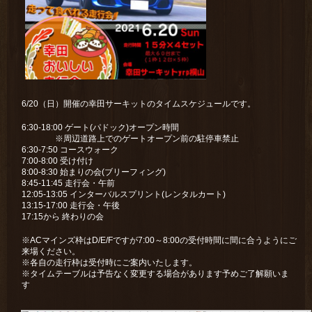
6/20（日）開催の幸田サーキットのタイムスケジュールです。
6:30-18:00 ゲート(パドック)オープン時間
※周辺道路上でのゲートオープン前の駐停車禁止
6:30-7:50 コースウォーク
7:00-8:00 受け付け
8:00-8:30 始まりの会(ブリーフィング)
8:45-11:45 走行会・午前
12:05-13:05 インターバルスプリント(レンタルカート)
13:15-17:00 走行会・午後
17:15から 終わりの会
※ACマインズ枠はD/E/Fですが7:00～8:00の受付時間に間に合うようにご
来場ください。
※各自の走行枠は受付時にご案内いたします。
※タイムテーブルは予告なく変更する場合があります予めご了解願いま
す