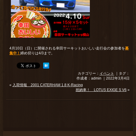
4月10日（日）に開催される幸田サーキットおいしい走行会の参加者を
募
集中！
締め切りは4/3まで。
カテゴリー：
イベント
｜タグ：
作成者：admin ｜2022年3月4日
«
入荷情報 2001 CATERHAM 1.8 K-Racing
祝納車！ LOTUS EXIGE S V6
»