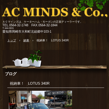
ＡＣマインズは、ケーターハム・モーガンの正規ディーラーです。
TEL.
0564-32-1748 FAX.0564-32-1844
〒444-0931
愛知県岡崎市大和町北組郷中103-1
トップ
›
納車
›
祝納車！ LOTUS 340R
ブログ
祝納車！ LOTUS 340R