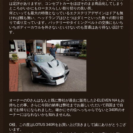
は定評がありますが、コンセプトカーをほぼそのまま商品化してしまう
ところがいかにもロータスらしい割り切りの良い所。
何といっても最大の特徴となっているエクステリアデザインはドアも無
ければ幌も無い、ヘッドランプはひとつはダミーといった数々の割り切
りで成り立っています。バッテリーやタイミングベルトの交換にもいち
いちボディーカウルを外さないといけないのも普通はあり得ない設計で
す。
オーナーのOさんはなんと既に弊社が過去に販売した2-ELEVEN NAもお
持ちとの事。さらに今回の納車は弊社までお越しいただいて四国まで自
走でお帰りになられました。確かにその位へっちゃらでないと340Rのオ
ーナーにはなれないかも知れませんね。
O様、この度はLOTUS 340Rをお買い上げ頂きまして誠にありがとうござ
います。