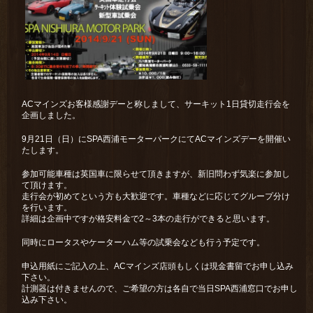
ACマインズお客様感謝デーと称しまして、サーキット1日貸切走行会を
企画しました。
9月21日（日）にSPA西浦モーターパークにてACマインズデーを開催い
たします。
参加可能車種は英国車に限らせて頂きますが、新旧問わず気楽に参加し
て頂けます。
走行会が初めてという方も大歓迎です。車種などに応じてグループ分け
を行います。
詳細は企画中ですが格安料金で2～3本の走行ができると思います。
同時にロータスやケーターハム等の試乗会なども行う予定です。
申込用紙にご記入の上、ACマインズ店頭もしくは現金書留でお申し込み
下さい。
計測器は付きませんので、ご希望の方は各自で当日SPA西浦窓口でお申し
込み下さい。