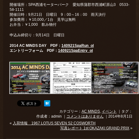
開催場所：SPA西浦モーターパーク 愛知県蒲郡市西浦町原山3 0533-
58-1111
開催日時：9月21日 日曜日 9：00～16：00 雨天決行
参加費用：￥10,000／1台 見学は無料
お弁当：￥1,000 飲み物付
申込み締切り：9月14日 日曜日
2014 AC MINDS DAY PDF：
140921SpaRun_ol
エントリーフォーム PDF：
140921SpaEntry_ol
カテゴリー：
AC MINDS
,
イベント
｜タグ：
作成者：admin ｜
コメントはありません
｜2014年8月1日
«
入荷情報 1967 LOTUS SEVEN S2 COSWORTH
写真レポート 1st OKAZAKI GRAND PRIX
»