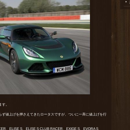
れます。
らず値上げを押さえてきたロータスですが、ついに一斉に値上げを行
ER、ELISE S、ELISE S CLUB RACER、EXIGE S、EVORA S