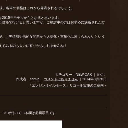
模様。各車の価格はこれから発表されるでしょう。
2015年モデルからとなると思います。
行価格で行けると思いますが、ご検討中の方はお早めに決断された方
が、世界情勢や法的な問題から大型化・重量化は避けられないという
えてみるのも大いに有りかもしれませんね！
カテゴリー：
NEW CAR
｜タグ：
作成者：admin ｜
コメントはありません
｜2014年8月20日
「エンジンオイルホース」リコール実施のご案内
»
。
※
が付いている欄は必須項目です