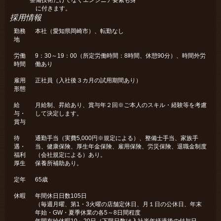
整備技術だけでなくエンジニア要素も身
に付きます。
採用情報
勤務
本社（愛知県岡崎市）、転勤なし
地
労働
9：30～19：00（所定労働時間：8時間、休憩90分）、時間外労
時間
働あり
雇用
正社員（入社後３カ月の試用期間あり）
形態
給
月給制、昇給あり、賞与年２回※ご本人のスキル・経験等を考慮
与・
して決定します。
賞与
待
通勤手当（実費5,000円※規定による）、整備士手当、家族手
遇・
当、健康保険、厚生年金保険、雇用保険、労災保険、退職金制度
福利
（会社規定による）あり。
厚生
保養所補助あり。
定年
65歳
休暇
年間休日日数105日
（毎週月曜、第1・3火曜の店舗定休日、月１日の公休日、年末
年始・GW・夏季休業の各5～8日間程度