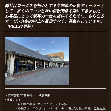
弊社はロータスを初めとする英国車の正規ディーラーと
して、多くのファンと深い信頼関係を築いてきました。
お客様にとって最高の一台を提供するために、さらなる
サービス体制の向上を目指すべく、募集をしています。
（R8.1.23更新）
＜応募資格/応募条件＞
学歴不問
<業務内容＞
・自動車の整備､エンジニアリング業務
・各種チューニング､オーバーホール（同社取り扱い車種：
こちらを