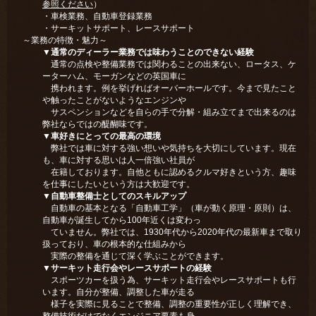
参照ください
）
・車検業務、自動車登録業務
・サーキットサポート、レースサポート
～業務の特徴・魅力～
▼通常のディーラー業務では味わうことのできない経験
通常の点検や整備業務では関わることの出来ない、ロータス、ケ
ーターハム、モーガンなどの英国車に
携われます。例を挙げればオーバーホールです。今まで見たこと
や触ったことがないようなエンジンや
サスペンションなどを自らの手で分解・組み立てまで出来るのは
弊社ならではの醍醐味です。
▼車好きにとっての最高の環境
弊社では車に対する強い想いや気持ちを大切にしています。現在
も、車に対する思いは人一倍強い社員が
在籍しております。自他ともに認めるクルマ好きという方、趣味
を仕事にしたいという方は大歓迎です。
▼自動車整備士としてのスキルアップ
自動車の基本となる「自動車工学」（車が動く原理・原則）は、
自動車が誕生してから100年近くは変わっ
ていません。弊社では、1930年代から2020年代の最新車まで取り
扱っており、車の根本的な仕組みから
実際の整備を通じて深く学ぶことができます。
▼サーキット走行会やレースサポートの経験
スポーツカーを扱う為、サーキット走行会やレースサポートも行
います。自分が整備、調整した車が走る
様子を実際に見ることで整備、調整の重要性が正しく理解でき、