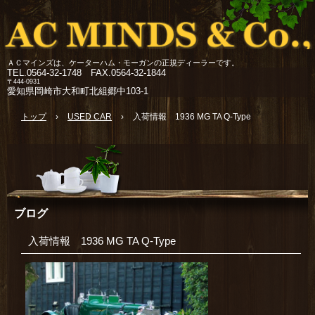
ＡＣマインズは、ケーターハム・モーガンの正規ディーラーです。
TEL.
0564-32-1748 FAX.0564-32-1844
〒444-0931
愛知県岡崎市大和町北組郷中103-1
トップ
›
USED CAR
›
入荷情報 1936 MG TA Q-Type
ブログ
入荷情報 1936 MG TA Q-Type