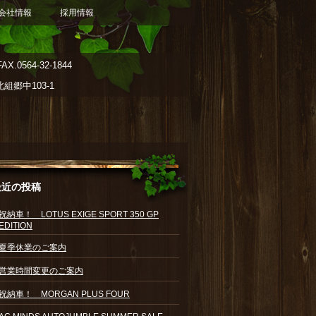
会社情報
採用情報
AX.0564-32-1844
郷中103-1
最近の投稿
祝納車！ LOTUS EXIGE SPORT 350 GP
EDITION
夏季休業のご案内
営業時間変更のご案内
祝納車！ MORGAN PLUS FOUR