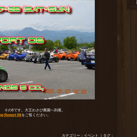
ポート その6です。大王わさび農園へ到着。
ng Report 06
をご覧ください。
カテゴリー：
イベント
｜タグ：