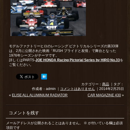
モデルファクトリーヒロのレーシング ピクトリカルシリーズの第33弾
は、2月に公開された映画「RUSH プライドと友情」で舞台となった
1976年シーズンがテーマです。
詳しくはPARTS-
JOE HONDA Racing Pictorial Series by HIRO No.33
を
ご覧ください。
カテゴリー：
商品
｜タグ：
作成者：admin ｜
コメントはありません
｜2014年2月25日
«
ELISE ALL ALUMINIUM RADIATOR
CAR MAGAZINE 430
»
コメントを残す
メールアドレスが公開されることはありません。
※
が付いている欄は必須
項目です